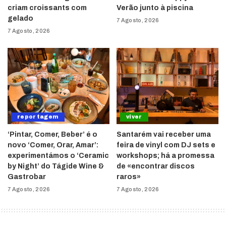
criam croissants com
Verão junto à piscina
gelado
7 Agosto, 2026
7 Agosto, 2026
reportagem
viver
‘Pintar, Comer, Beber’ é o
Santarém vai receber uma
novo ‘Comer, Orar, Amar’:
feira de vinyl com DJ sets e
experimentámos o ‘Ceramic
workshops; há a promessa
by Night’ do Tágide Wine &
de «encontrar discos
Gastrobar
raros»
7 Agosto, 2026
7 Agosto, 2026