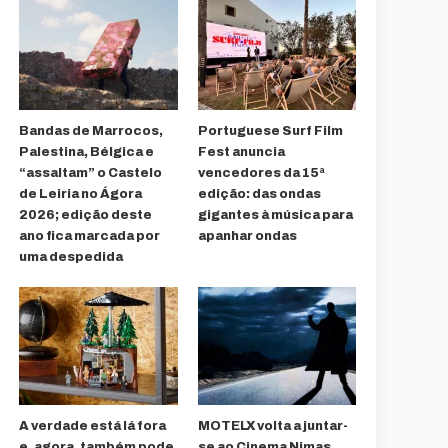
Bandas de Marrocos,
Portuguese Surf Film
Palestina, Bélgica e
Fest anuncia
“assaltam” o Castelo
vencedores da 15ª
de Leiria no Ágora
edição: das ondas
2026; edição deste
gigantes à música para
ano fica marcada por
apanhar ondas
uma despedida
A verdade está lá fora
MOTELX volta a juntar-
e, agora, também pode
se ao Cinema Nimas