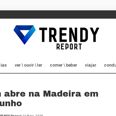
cias
ver \ ouvir \ ler
comer \ beber
viajar
condu
n abre na Madeira em
unho
RENDY Report
21 Maio, 2026