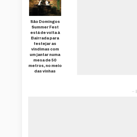
São Domingos
Summer Fest
está de volta à
Bairrada para
festejar as
vindimas com
um jantar numa
mesa de 50
metros, no meio
das vinhas
– 