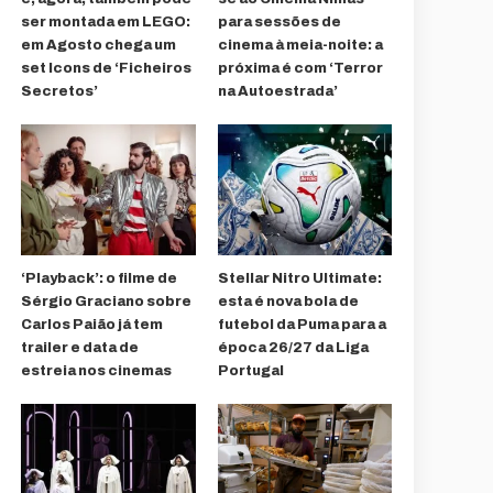
ser montada em LEGO:
para sessões de
em Agosto chega um
cinema à meia-noite: a
set Icons de ‘Ficheiros
próxima é com ‘Terror
Secretos’
na Autoestrada’
‘Playback’: o filme de
Stellar Nitro Ultimate:
Sérgio Graciano sobre
esta é nova bola de
Carlos Paião já tem
futebol da Puma para a
trailer e data de
época 26/27 da Liga
estreia nos cinemas
Portugal