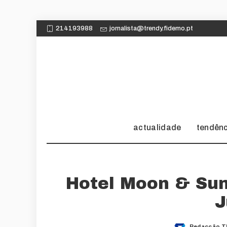
214193988
jornalista@trendy.fidemo.pt
actualidade
tendên
Hotel Moon & Su
J
Redacção T