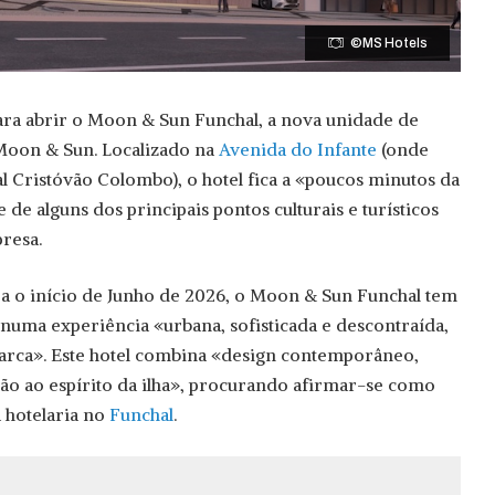
©MS Hotels
ara abrir o Moon & Sun Funchal, a nova unidade de
 Moon & Sun. Localizado na
Avenida do Infante
(onde
al Cristóvão Colombo), o hotel fica a «poucos minutos da
 de alguns dos principais pontos culturais e turísticos
presa.
a o início de Junho de 2026, o Moon & Sun Funchal tem
 numa experiência «urbana, sofisticada e descontraída,
rca». Este hotel combina «design contemporâneo,
ção ao espírito da ilha», procurando afirmar-se como
 hotelaria no
Funchal
.