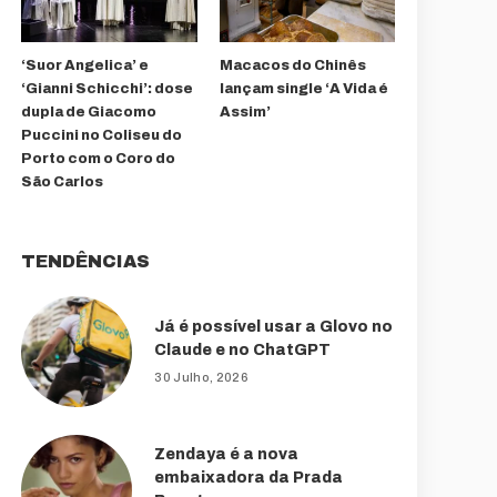
‘Suor Angelica’ e
Macacos do Chinês
‘Gianni Schicchi’: dose
lançam single ‘A Vida é
dupla de Giacomo
Assim’
Puccini no Coliseu do
Porto com o Coro do
São Carlos
TENDÊNCIAS
Já é possível usar a Glovo no
Claude e no ChatGPT
30 Julho, 2026
Zendaya é a nova
embaixadora da Prada