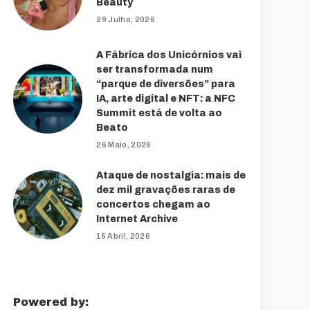
Beauty
29 Julho, 2026
A Fábrica dos Unicórnios vai
ser transformada num
“parque de diversões” para
IA, arte digital e NFT: a NFC
Summit está de volta ao
Beato
26 Maio, 2026
Ataque de nostalgia: mais de
dez mil gravações raras de
concertos chegam ao
Internet Archive
15 Abril, 2026
Powered by: