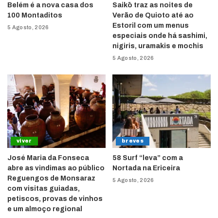
Belém é a nova casa dos
Saikō traz as noites de
100 Montaditos
Verão de Quioto até ao
Estoril com um menus
5 Agosto, 2026
especiais onde há sashimi,
nigiris, uramakis e mochis
5 Agosto, 2026
viver
breves
José Maria da Fonseca
58 Surf “leva” com a
abre as vindimas ao público
Nortada na Ericeira
Reguengos de Monsaraz
5 Agosto, 2026
com visitas guiadas,
petiscos, provas de vinhos
e um almoço regional