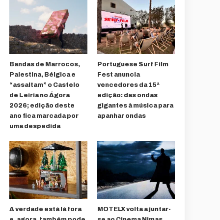
Bandas de Marrocos,
Portuguese Surf Film
Palestina, Bélgica e
Fest anuncia
“assaltam” o Castelo
vencedores da 15ª
de Leiria no Ágora
edição: das ondas
2026; edição deste
gigantes à música para
ano fica marcada por
apanhar ondas
uma despedida
A verdade está lá fora
MOTELX volta a juntar-
e, agora, também pode
se ao Cinema Nimas