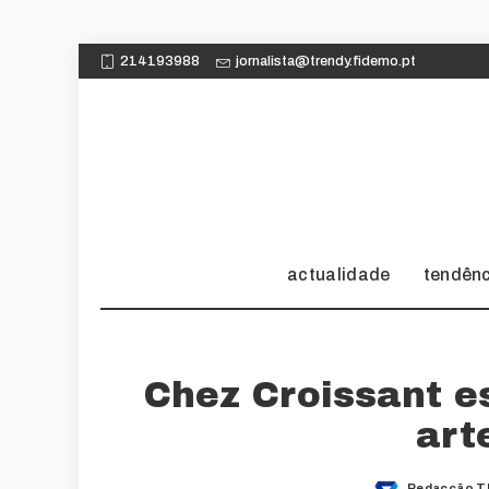
214193988
jornalista@trendy.fidemo.pt
actualidade
tendên
Chez Croissant e
art
Redacção T