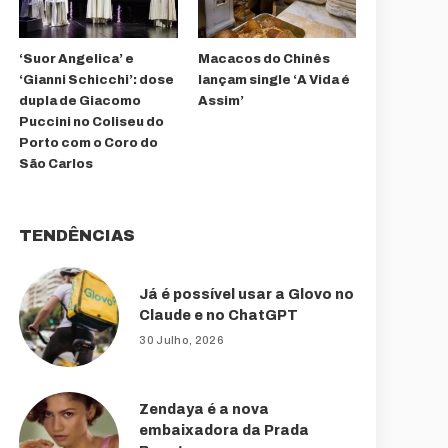
‘Suor Angelica’ e
Macacos do Chinês
‘Gianni Schicchi’: dose
lançam single ‘A Vida é
dupla de Giacomo
Assim’
Puccini no Coliseu do
Porto com o Coro do
São Carlos
TENDÊNCIAS
Já é possível usar a Glovo no
Claude e no ChatGPT
30 Julho, 2026
Zendaya é a nova
embaixadora da Prada