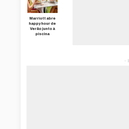
Marriott abre
happy hour de
Verão junto à
piscina
– 