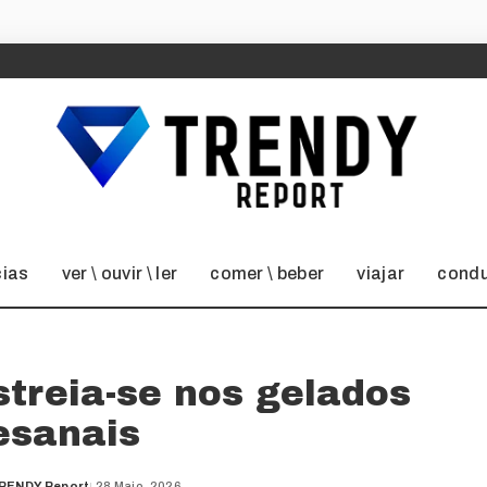
cias
ver \ ouvir \ ler
comer \ beber
viajar
condu
streia-se nos gelados
esanais
RENDY Report
28 Maio, 2026