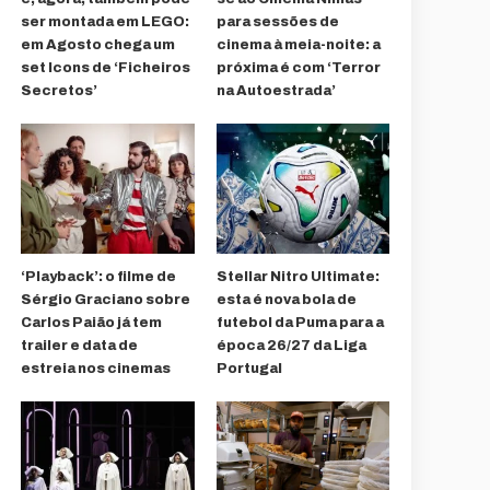
ser montada em LEGO:
para sessões de
em Agosto chega um
cinema à meia-noite: a
set Icons de ‘Ficheiros
próxima é com ‘Terror
Secretos’
na Autoestrada’
‘Playback’: o filme de
Stellar Nitro Ultimate:
Sérgio Graciano sobre
esta é nova bola de
Carlos Paião já tem
futebol da Puma para a
trailer e data de
época 26/27 da Liga
estreia nos cinemas
Portugal