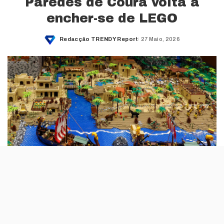
Paredes de Coura volta a
encher-se de LEGO
Redacção TRENDY Report
27 Maio, 2026
Posted
by
O Paredes de Coura
Fan Weekend
, dedicada a
construções LEGO, regressa a 13 e 14 de Junho ao