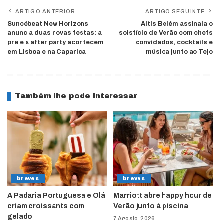
ARTIGO ANTERIOR
ARTIGO SEGUINTE
Suncébeat New Horizons
Altis Belém assinala o
anuncia duas novas festas: a
solstício de Verão com chefs
pre e a after party acontecem
convidados, cocktails e
em Lisboa e na Caparica
música junto ao Tejo
Também lhe pode interessar
breves
breves
A Padaria Portuguesa e Olá
Marriott abre happy hour de
criam croissants com
Verão junto à piscina
gelado
7 Agosto, 2026