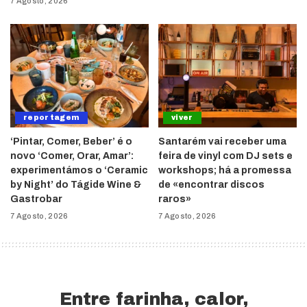
7 Agosto, 2026
reportagem
viver
‘Pintar, Comer, Beber’ é o
Santarém vai receber uma
novo ‘Comer, Orar, Amar’:
feira de vinyl com DJ sets e
experimentámos o ‘Ceramic
workshops; há a promessa
by Night’ do Tágide Wine &
de «encontrar discos
Gastrobar
raros»
7 Agosto, 2026
7 Agosto, 2026
Entre farinha, calor,