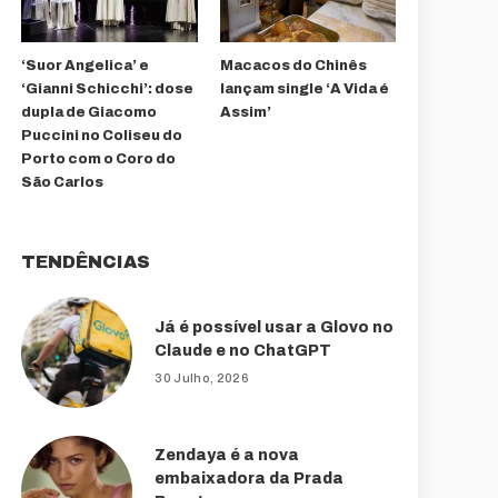
‘Suor Angelica’ e
Macacos do Chinês
‘Gianni Schicchi’: dose
lançam single ‘A Vida é
dupla de Giacomo
Assim’
Puccini no Coliseu do
Porto com o Coro do
São Carlos
TENDÊNCIAS
Já é possível usar a Glovo no
Claude e no ChatGPT
30 Julho, 2026
Zendaya é a nova
embaixadora da Prada