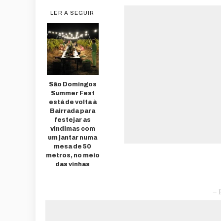
LER A SEGUIR
São Domingos
Summer Fest
está de volta à
Bairrada para
festejar as
vindimas com
um jantar numa
mesa de 50
metros, no meio
das vinhas
– 