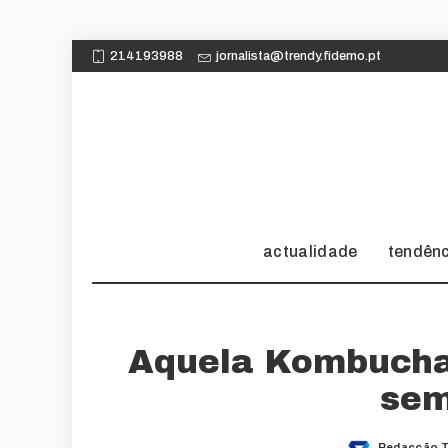
214193988
jornalista@trendy.fidemo.pt
actualidade
tendên
Aquela Kombucha 
sem
Redacção 