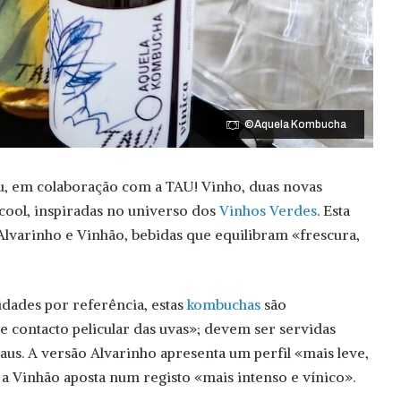
©Aquela Kombucha
, em colaboração com a TAU! Vinho, duas novas
lcool, inspiradas no universo dos
Vinhos Verdes
. Esta
 Alvarinho e Vinhão, bebidas que equilibram «frescura,
idades por referência, estas
kombuchas
são
contacto pelicular das uvas»; devem ser servidas
raus. A versão Alvarinho apresenta um perfil «mais leve,
o a Vinhão aposta num registo «mais intenso e vínico».