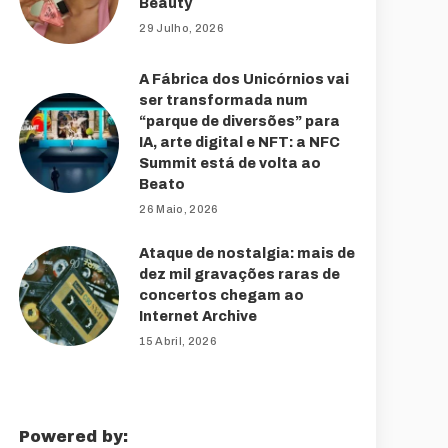
Beauty
29 Julho, 2026
A Fábrica dos Unicórnios vai
ser transformada num
“parque de diversões” para
IA, arte digital e NFT: a NFC
Summit está de volta ao
Beato
26 Maio, 2026
Ataque de nostalgia: mais de
dez mil gravações raras de
concertos chegam ao
Internet Archive
15 Abril, 2026
Powered by: