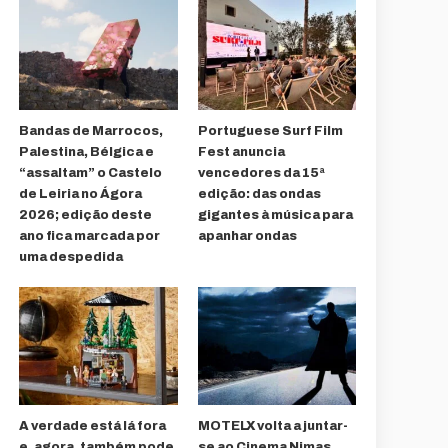
Bandas de Marrocos,
Portuguese Surf Film
Palestina, Bélgica e
Fest anuncia
“assaltam” o Castelo
vencedores da 15ª
de Leiria no Ágora
edição: das ondas
2026; edição deste
gigantes à música para
ano fica marcada por
apanhar ondas
uma despedida
A verdade está lá fora
MOTELX volta a juntar-
e, agora, também pode
se ao Cinema Nimas