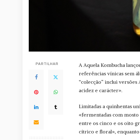
PARTILHAR
A Aquela Kombucha lançou
referências vínicas sem á
“colecção” inclui versões
acidez e carácter».
Limitadas a quinhentas un
«fermentadas com mosto e 
entre os cinco e os oito g
cítrico e floral», enquant