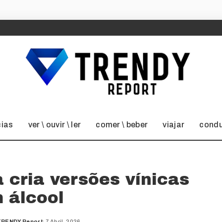
cias
ver \ ouvir \ ler
comer \ beber
viajar
condu
cria versões vínicas
 álcool
TRENDY Report
7 Abril, 2026