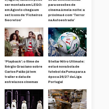
ser montada em LEGO:
para sessões de
em Agosto chega um
cinema à meia-noite: a
set Icons de ‘Ficheiros
próxima é com ‘Terror
Secretos’
na Autoestrada’
‘Playback’: o filme de
Stellar Nitro Ultimate:
Sérgio Graciano sobre
esta é nova bola de
Carlos Paião já tem
futebol da Puma para a
trailer e data de
época 26/27 da Liga
estreia nos cinemas
Portugal