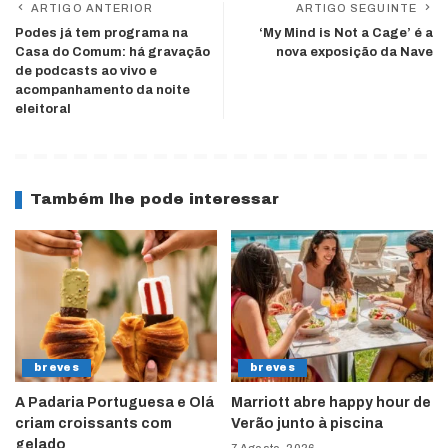
ARTIGO ANTERIOR
ARTIGO SEGUINTE
Podes já tem programa na
‘My Mind is Not a Cage’ é a
Casa do Comum: há gravação
nova exposição da Nave
de podcasts ao vivo e
acompanhamento da noite
eleitoral
Também lhe pode interessar
breves
breves
A Padaria Portuguesa e Olá
Marriott abre happy hour de
criam croissants com
Verão junto à piscina
gelado
7 Agosto, 2026