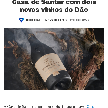
Casa de Santar com dois
novos vinhos do Dão
Redacção TRENDY Report
6 Fevereiro, 2026
Posted
by
A Casa de Santar anunciou dois tintos: o novo
Oito