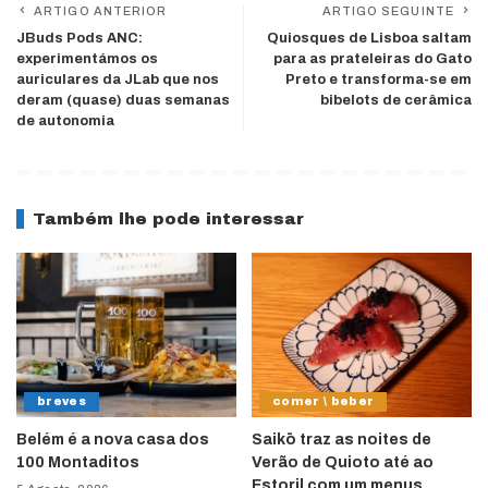
ARTIGO ANTERIOR
ARTIGO SEGUINTE
JBuds Pods ANC:
Quiosques de Lisboa saltam
experimentámos os
para as prateleiras do Gato
auriculares da JLab que nos
Preto e transforma-se em
deram (quase) duas semanas
bibelots de cerâmica
de autonomia
Também lhe pode interessar
breves
comer \ beber
Belém é a nova casa dos
Saikō traz as noites de
100 Montaditos
Verão de Quioto até ao
Estoril com um menus