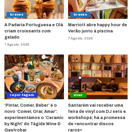
breves
breves
A Padaria Portuguesa e Olá
Marriott abre happy hour de
criam croissants com
Verão junto à piscina
gelado
7 Agosto, 2026
7 Agosto, 2026
reportagem
viver
‘Pintar, Comer, Beber’ é o
Santarém vai receber uma
novo ‘Comer, Orar, Amar’:
feira de vinyl com DJ sets e
experimentámos o ‘Ceramic
workshops; há a promessa
by Night’ do Tágide Wine &
de «encontrar discos
Gastrobar
raros»