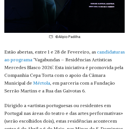
©Alípio Padilha
Estão abertas, entre 1 e 28 de Fevereiro, as
candidaturas
ao programa
‘Vagabundas – Residências Artísticas
Mercedes Blasco 2026’. Esta iniciativa é promovida pela
Companhia Cepa Torta com o apoio da Câmara
Municipal de
Mértola
, em parceria com a Fundação
Serrão Martins e a Rua das Gaivotas 6.
Dirigido a «artistas portuguesas ou residentes em
Portugal nas áreas do teatro e das artes performativas»
(serão escolhidos dois), estas residências acontecem
entre 6 de Abril e 6 de Maio, nas Minas de S. Domingos.