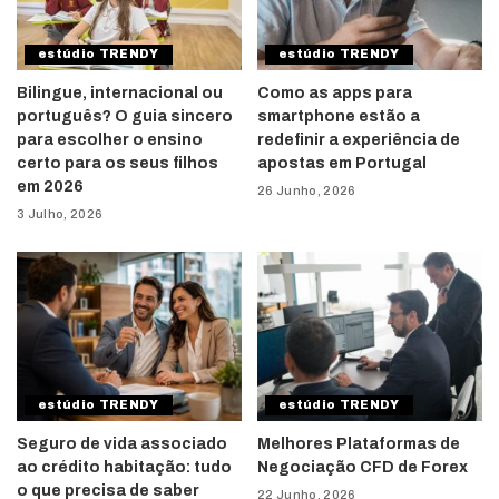
estúdio TRENDY
estúdio TRENDY
Bilingue, internacional ou
Como as apps para
português? O guia sincero
smartphone estão a
para escolher o ensino
redefinir a experiência de
certo para os seus filhos
apostas em Portugal
em 2026
26 Junho, 2026
3 Julho, 2026
estúdio TRENDY
estúdio TRENDY
Seguro de vida associado
Melhores Plataformas de
ao crédito habitação: tudo
Negociação CFD de Forex
o que precisa de saber
22 Junho, 2026