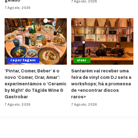
gelado
7 Agosto, 2026
7 Agosto, 2026
reportagem
viver
‘Pintar, Comer, Beber’ é o
Santarém vai receber uma
novo ‘Comer, Orar, Amar’:
feira de vinyl com DJ sets e
experimentámos o ‘Ceramic
workshops; há a promessa
by Night’ do Tágide Wine &
de «encontrar discos
Gastrobar
raros»
7 Agosto, 2026
7 Agosto, 2026