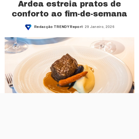
Ardea estreia pratos de
conforto ao fim-de-semana
Redacção TRENDY Report
29 Janeiro, 2026
Posted
by
O Ardea,
que abriu este mês no Legacy Hotel Cascais
,