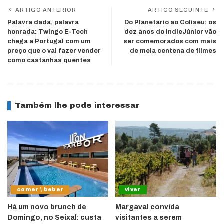
ARTIGO ANTERIOR
ARTIGO SEGUINTE
Palavra dada, palavra
Do Planetário ao Coliseu: os
honrada: Twingo E-Tech
dez anos do IndieJúnior vão
chega a Portugal com um
ser comemorados com mais
preço que o vai fazer vender
de meia centena de filmes
como castanhas quentes
Também lhe pode interessar
comer \ beber
viver
Há um novo brunch de
Margaval convida
Domingo, no Seixal: custa
visitantes a serem