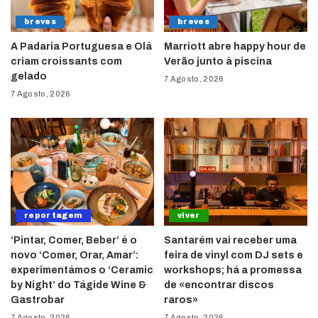
breves
breves
A Padaria Portuguesa e Olá
Marriott abre happy hour de
criam croissants com
Verão junto à piscina
gelado
7 Agosto, 2026
7 Agosto, 2026
reportagem
viver
‘Pintar, Comer, Beber’ é o
Santarém vai receber uma
novo ‘Comer, Orar, Amar’:
feira de vinyl com DJ sets e
experimentámos o ‘Ceramic
workshops; há a promessa
by Night’ do Tágide Wine &
de «encontrar discos
Gastrobar
raros»
7 Agosto, 2026
7 Agosto, 2026