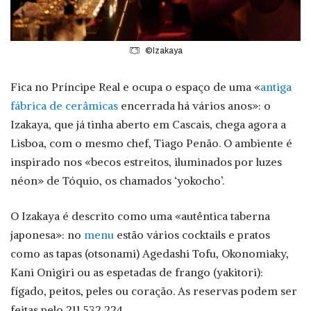
©Izakaya
Fica no Príncipe Real e ocupa o espaço de uma «
antiga
fábrica de cerâmicas
encerrada há vários anos»: o
Izakaya, que já tinha aberto em Cascais, chega agora a
Lisboa, com o mesmo chef, Tiago Penão. O ambiente é
inspirado nos «becos estreitos, iluminados por luzes
néon» de Tóquio, os chamados ‘yokocho’.
O Izakaya é descrito como uma «autêntica taberna
japonesa»: no
menu
estão vários cocktails e pratos
como as tapas (otsonami) Agedashi Tofu, Okonomiaky,
Kani Onigiri ou as espetadas de frango (yakitori):
fígado, peitos, peles ou coração. As reservas podem ser
feitas pelo 211 532 224.