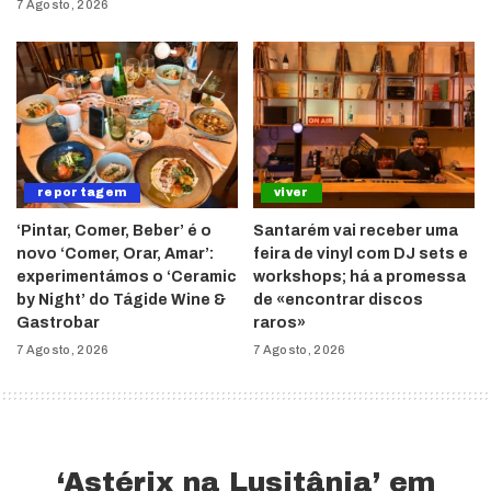
7 Agosto, 2026
reportagem
viver
‘Pintar, Comer, Beber’ é o
Santarém vai receber uma
novo ‘Comer, Orar, Amar’:
feira de vinyl com DJ sets e
experimentámos o ‘Ceramic
workshops; há a promessa
by Night’ do Tágide Wine &
de «encontrar discos
Gastrobar
raros»
7 Agosto, 2026
7 Agosto, 2026
‘Astérix na Lusitânia’ em