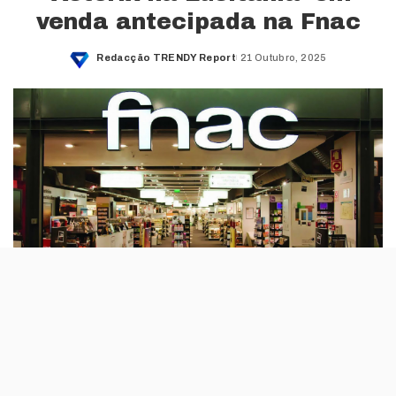
venda antecipada na Fnac
Redacção TRENDY Report
21 Outubro, 2025
Posted
by
A FNAC Portugal vai antecipar o lançamento do novo
livro de banda desenhada ‘Astérix na Lusitânia’ com