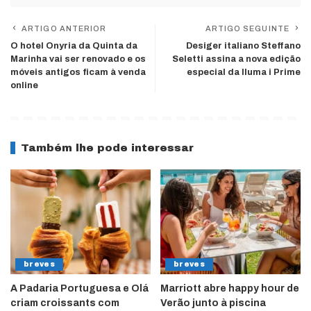
ARTIGO ANTERIOR
ARTIGO SEGUINTE
O hotel Onyria da Quinta da
Desiger italiano Steffano
Marinha vai ser renovado e os
Seletti assina a nova edição
móveis antigos ficam à venda
especial da Iluma i Prime
online
Também lhe pode interessar
breves
breves
A Padaria Portuguesa e Olá
Marriott abre happy hour de
criam croissants com
Verão junto à piscina