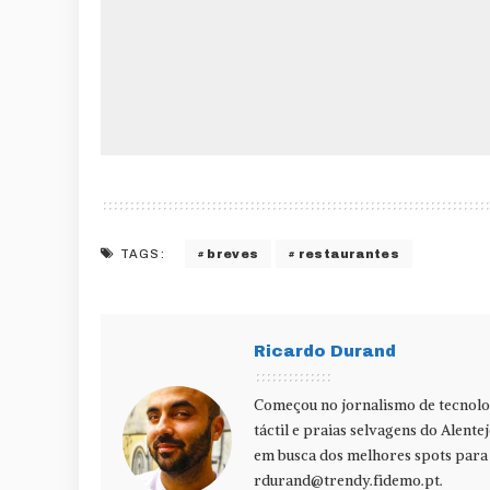
breves
restaurantes
TAGS:
Ricardo Durand
Começou no jornalismo de tecnolog
táctil e praias selvagens do Alente
em busca dos melhores spots para f
rdurand@trendy.fidemo.pt
.