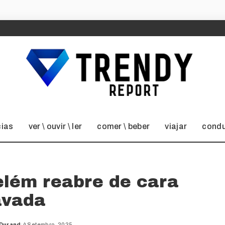
cias
ver \ ouvir \ ler
comer \ beber
viajar
condu
elém reabre de cara
avada
 Durand
4 Setembro, 2025