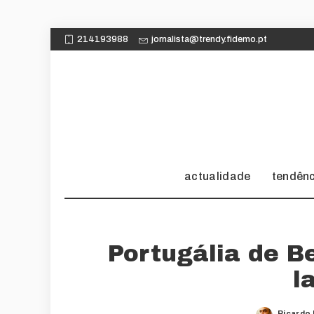
214193988
jornalista@trendy.fidemo.pt
actualidade
tendên
Portugália de B
l
Ricardo