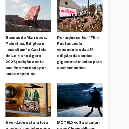
Bandas de Marrocos,
Portuguese Surf Film
Palestina, Bélgica e
Fest anuncia
“assaltam” o Castelo
vencedores da 15ª
de Leiria no Ágora
edição: das ondas
2026; edição deste
gigantes à música para
ano fica marcada por
apanhar ondas
uma despedida
A verdade está lá fora
MOTELX volta a juntar-
e, agora, também pode
se ao Cinema Nimas