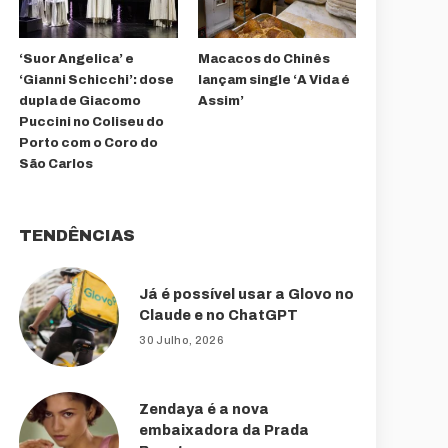
‘Suor Angelica’ e
Macacos do Chinês
‘Gianni Schicchi’: dose
lançam single ‘A Vida é
dupla de Giacomo
Assim’
Puccini no Coliseu do
Porto com o Coro do
São Carlos
TENDÊNCIAS
Já é possível usar a Glovo no
Claude e no ChatGPT
30 Julho, 2026
Zendaya é a nova
embaixadora da Prada