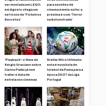
ser montada em LEGO:
para sessões de
em Agosto chega um
cinema à meia-noite: a
set Icons de ‘Ficheiros
próxima é com ‘Terror
Secretos’
na Autoestrada’
‘Playback’: o filme de
Stellar Nitro Ultimate:
Sérgio Graciano sobre
esta é nova bola de
Carlos Paião já tem
futebol da Puma para a
trailer e data de
época 26/27 da Liga
estreia nos cinemas
Portugal