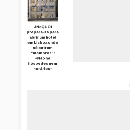
JNcQUOI
prepara-se para
abrir um hotel
em Lisboa onde
só entram
“membros”:
«Não há
hóspedes nem
horários»
– 