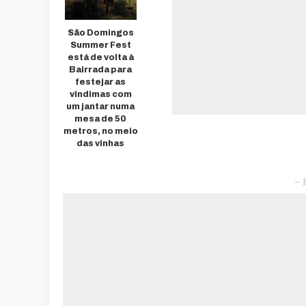
São Domingos
Summer Fest
está de volta à
Bairrada para
festejar as
vindimas com
um jantar numa
mesa de 50
metros, no meio
das vinhas
– 