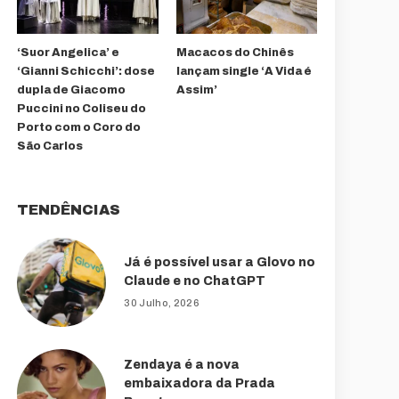
‘Suor Angelica’ e
Macacos do Chinês
‘Gianni Schicchi’: dose
lançam single ‘A Vida é
dupla de Giacomo
Assim’
Puccini no Coliseu do
Porto com o Coro do
São Carlos
TENDÊNCIAS
Já é possível usar a Glovo no
Claude e no ChatGPT
30 Julho, 2026
Zendaya é a nova
embaixadora da Prada