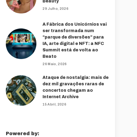
Beauty
29 Julho, 2026
A Fábrica dos Unicórnios vai
ser transformada num
“parque de diversões” para
IA, arte digital e NFT: a NFC
Summit está de volta ao
Beato
26 Maio, 2026
Ataque de nostalgia: mais de
dez mil gravações raras de
concertos chegam ao
Internet Archive
15 Abril, 2026
Powered by: