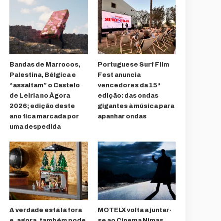
Bandas de Marrocos,
Portuguese Surf Film
Palestina, Bélgica e
Fest anuncia
“assaltam” o Castelo
vencedores da 15ª
de Leiria no Ágora
edição: das ondas
2026; edição deste
gigantes à música para
ano fica marcada por
apanhar ondas
uma despedida
A verdade está lá fora
MOTELX volta a juntar-
e, agora, também pode
se ao Cinema Nimas