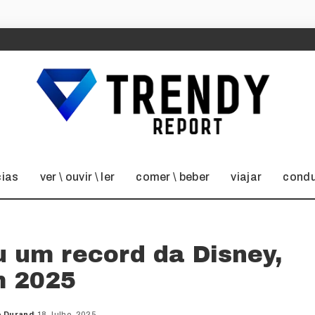
cias
ver \ ouvir \ ler
comer \ beber
viajar
condu
eu um record da Disney,
 2025
o Durand
18 Julho, 2025