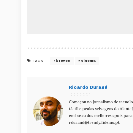
breves
cinema
TAGS:
Ricardo Durand
Começou no jornalismo de tecnolog
táctil e praias selvagens do Alente
em busca dos melhores spots para f
rdurand@trendy.fidemo.pt
.