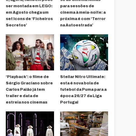
ser montada em LEGO:
para sessões de
em Agosto chega um
cinema à meia-noite: a
set Icons de ‘Ficheiros
próxima é com ‘Terror
Secretos’
na Autoestrada’
‘Playback’: o filme de
Stellar Nitro Ultimate:
Sérgio Graciano sobre
esta é nova bola de
Carlos Paião já tem
futebol da Puma para a
trailer e data de
época 26/27 da Liga
estreia nos cinemas
Portugal