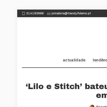
214193988
jornalista@trendy.fidemo.pt
actualidade
tendên
‘Lilo e Stitch’ bat
em
Ricard