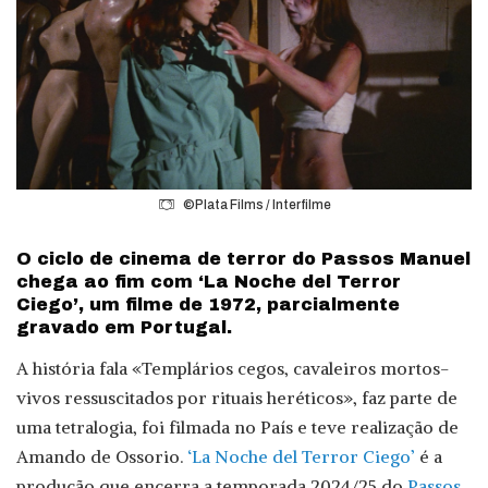
©Plata Films / Interfilme
O ciclo de cinema de terror do Passos Manuel
chega ao fim com ‘La Noche del Terror
Ciego’, um filme de 1972, parcialmente
gravado em Portugal.
A história fala «Templários cegos, cavaleiros mortos-
vivos ressuscitados por rituais heréticos», faz parte de
uma tetralogia, foi filmada no País e teve realização de
Amando de Ossorio.
‘La Noche del Terror Ciego’
é a
produção que encerra a temporada 2024/25 do
Passos