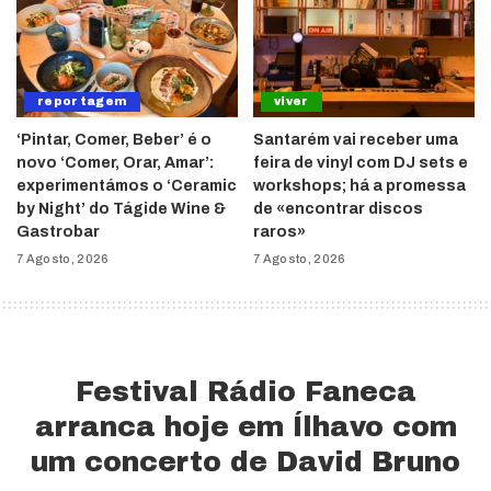
reportagem
viver
‘Pintar, Comer, Beber’ é o
Santarém vai receber uma
novo ‘Comer, Orar, Amar’:
feira de vinyl com DJ sets e
experimentámos o ‘Ceramic
workshops; há a promessa
by Night’ do Tágide Wine &
de «encontrar discos
Gastrobar
raros»
7 Agosto, 2026
7 Agosto, 2026
Festival Rádio Faneca
arranca hoje em Ílhavo com
um concerto de David Bruno