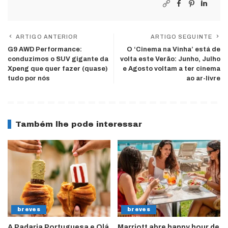
ARTIGO ANTERIOR
ARTIGO SEGUINTE
G9 AWD Performance:
O ‘Cinema na Vinha’ está de
conduzimos o SUV gigante da
volta este Verão: Junho, Julho
Xpeng que quer fazer (quase)
e Agosto voltam a ter cinema
tudo por nós
ao ar-livre
Também lhe pode interessar
breves
breves
A Padaria Portuguesa e Olá
Marriott abre happy hour de