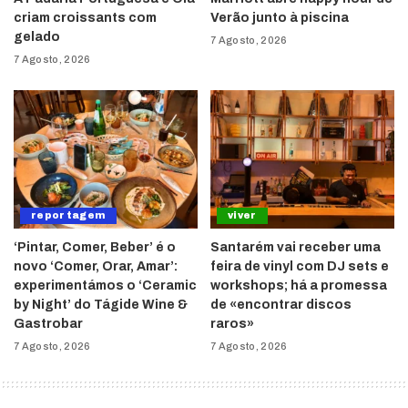
criam croissants com
Verão junto à piscina
gelado
7 Agosto, 2026
7 Agosto, 2026
reportagem
viver
‘Pintar, Comer, Beber’ é o
Santarém vai receber uma
novo ‘Comer, Orar, Amar’:
feira de vinyl com DJ sets e
experimentámos o ‘Ceramic
workshops; há a promessa
by Night’ do Tágide Wine &
de «encontrar discos
Gastrobar
raros»
7 Agosto, 2026
7 Agosto, 2026