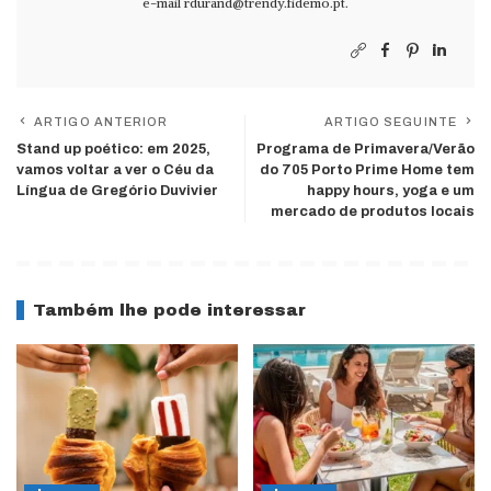
e-mail
rdurand@trendy.fidemo.pt
.
ARTIGO ANTERIOR
ARTIGO SEGUINTE
Stand up poético: em 2025,
Programa de Primavera/Verão
vamos voltar a ver o Céu da
do 705 Porto Prime Home tem
Língua de Gregório Duvivier
happy hours, yoga e um
mercado de produtos locais
Também lhe pode interessar