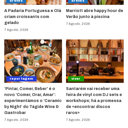
breves
breves
A Padaria Portuguesa e Olá
Marriott abre happy hour de
criam croissants com
Verão junto à piscina
gelado
7 Agosto, 2026
7 Agosto, 2026
reportagem
viver
‘Pintar, Comer, Beber’ é o
Santarém vai receber uma
novo ‘Comer, Orar, Amar’:
feira de vinyl com DJ sets e
experimentámos o ‘Ceramic
workshops; há a promessa
by Night’ do Tágide Wine &
de «encontrar discos
Gastrobar
raros»
7 Agosto, 2026
7 Agosto, 2026