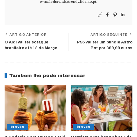
e-mail
rdurand@trendy.fidemo.pt
.
ARTIGO ANTERIOR
ARTIGO SEGUINTE
O Aldi vai ter sotaque
PS5 vai ter um bundle Astro
brasileiro até 18 de Março
Bot por 399,99 euros
Também lhe pode interessar
breves
breves