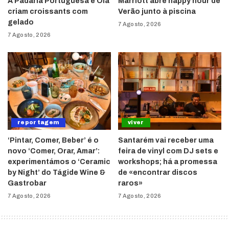
A Padaria Portuguesa e Olá
Marriott abre happy hour de
criam croissants com
Verão junto à piscina
gelado
7 Agosto, 2026
7 Agosto, 2026
reportagem
viver
‘Pintar, Comer, Beber’ é o
Santarém vai receber uma
novo ‘Comer, Orar, Amar’:
feira de vinyl com DJ sets e
experimentámos o ‘Ceramic
workshops; há a promessa
by Night’ do Tágide Wine &
de «encontrar discos
Gastrobar
raros»
7 Agosto, 2026
7 Agosto, 2026