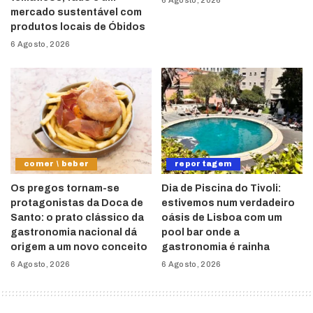
6 Agosto, 2026
mercado sustentável com
produtos locais de Óbidos
6 Agosto, 2026
comer \ beber
reportagem
Os pregos tornam-se
Dia de Piscina do Tivoli:
protagonistas da Doca de
estivemos num verdadeiro
Santo: o prato clássico da
oásis de Lisboa com um
gastronomia nacional dá
pool bar onde a
origem a um novo conceito
gastronomia é rainha
6 Agosto, 2026
6 Agosto, 2026