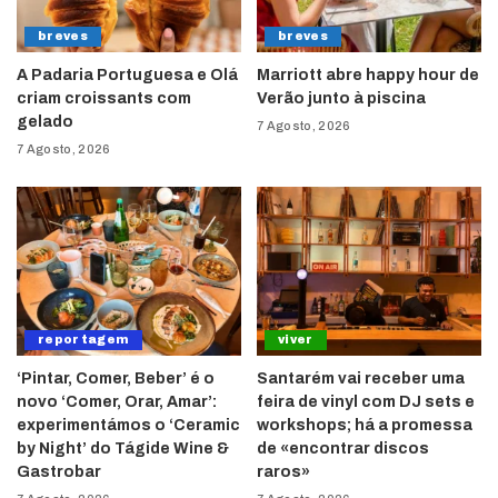
breves
breves
A Padaria Portuguesa e Olá
Marriott abre happy hour de
criam croissants com
Verão junto à piscina
gelado
7 Agosto, 2026
7 Agosto, 2026
reportagem
viver
‘Pintar, Comer, Beber’ é o
Santarém vai receber uma
novo ‘Comer, Orar, Amar’:
feira de vinyl com DJ sets e
experimentámos o ‘Ceramic
workshops; há a promessa
by Night’ do Tágide Wine &
de «encontrar discos
Gastrobar
raros»