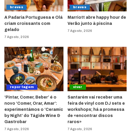
breves
breves
A Padaria Portuguesa e Olá
Marriott abre happy hour de
criam croissants com
Verão junto à piscina
gelado
7 Agosto, 2026
7 Agosto, 2026
reportagem
viver
‘Pintar, Comer, Beber’ é o
Santarém vai receber uma
novo ‘Comer, Orar, Amar’:
feira de vinyl com DJ sets e
experimentámos o ‘Ceramic
workshops; há a promessa
by Night’ do Tágide Wine &
de «encontrar discos
Gastrobar
raros»
7 Agosto, 2026
7 Agosto, 2026