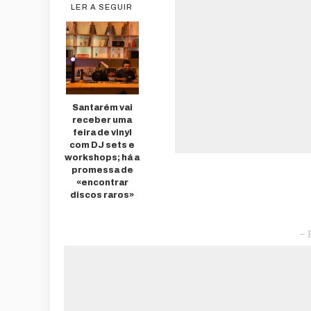
LER A SEGUIR
Santarém vai
receber uma
feira de vinyl
com DJ sets e
workshops; há a
promessa de
«encontrar
discos raros»
– 