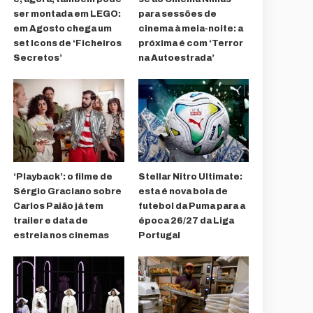
ser montada em LEGO:
para sessões de
em Agosto chega um
cinema à meia-noite: a
set Icons de ‘Ficheiros
próxima é com ‘Terror
Secretos’
na Autoestrada’
‘Playback’: o filme de
Stellar Nitro Ultimate:
Sérgio Graciano sobre
esta é nova bola de
Carlos Paião já tem
futebol da Puma para a
trailer e data de
época 26/27 da Liga
estreia nos cinemas
Portugal