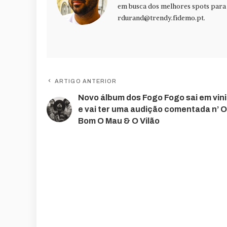
em busca dos melhores spots para f
rdurand@trendy.fidemo.pt
.
ARTIGO ANTERIOR
Novo álbum dos Fogo Fogo sai em vini
e vai ter uma audição comentada n’ O
Bom O Mau & O Vilão