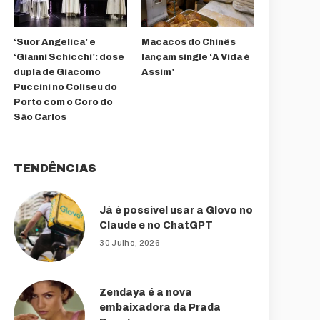
‘Suor Angelica’ e
Macacos do Chinês
‘Gianni Schicchi’: dose
lançam single ‘A Vida é
dupla de Giacomo
Assim’
Puccini no Coliseu do
Porto com o Coro do
São Carlos
TENDÊNCIAS
Já é possível usar a Glovo no
Claude e no ChatGPT
30 Julho, 2026
Zendaya é a nova
embaixadora da Prada