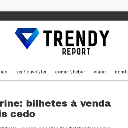
cias
ver \ ouvir \ ler
comer \ beber
viajar
condu
ine: bilhetes à venda
s cedo