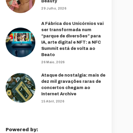
Beauty
29 Julho, 2026
A Fábrica dos Unicórnios vai
ser transformada num
“parque de diversões” para
IA, arte digital e NFT: a NFC
Summit está de volta ao
Beato
26 Maio, 2026
Ataque de nostalgia: mais de
dez mil gravações raras de
concertos chegam ao
Internet Archive
15 Abril, 2026
Powered by: