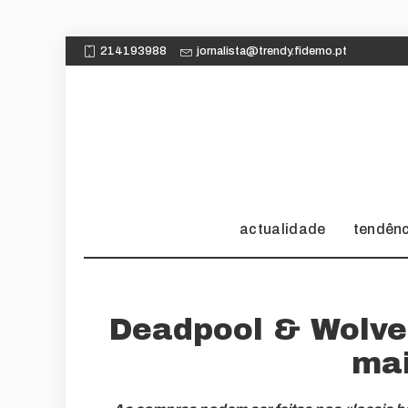
214193988
jornalista@trendy.fidemo.pt
actualidade
tendên
Deadpool & Wolver
mai