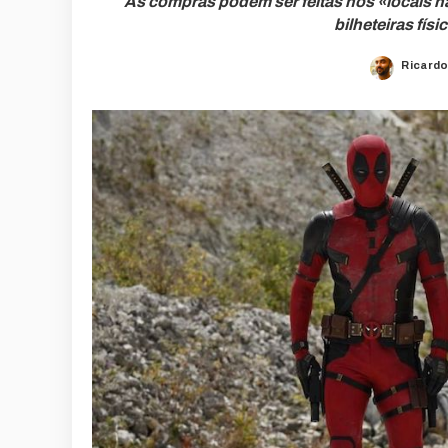
As compras podem ser feitas nos «locais hab
bilheteiras fís
Ricardo
Posted
by