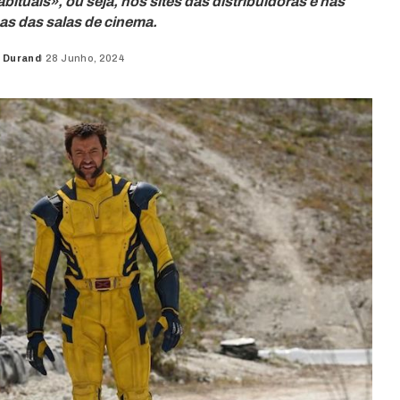
ituais», ou seja, nos sites das distribuidoras e nas
icas das salas de cinema.
 Durand
28 Junho, 2024