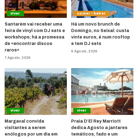
viver
comer \ beber
Santarém vai receber uma
Há um novo brunch de
feira de vinyl com DJ sets e
Domingo, no Seixal: custa
workshops; há a promessa
vinte euros, é num rooftop
de «encontrar discos
e tem DJ sets
raros»
6 Agosto, 2026
7 Agosto, 2026
viver
viver
Margaval convida
Praia D’El Rey Marriott
visitantes a serem
dedica Agosto a jantares
enólogos por um dia em
temáticos, fado e um