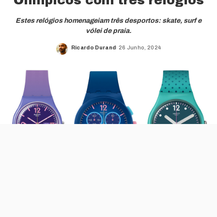
Olímpicos com três relógios
Estes relógios homenageiam três desportos: skate, surf e
vólei de praia.
Ricardo Durand
26 Junho, 2024
Posted
by
Os Jogos Olímpicos de Paris, que acontecem entre 26