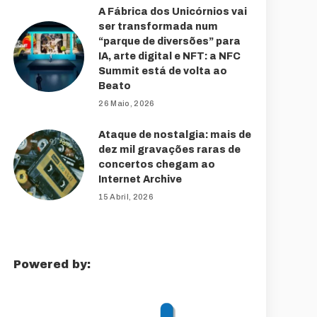
A Fábrica dos Unicórnios vai
ser transformada num
“parque de diversões” para
IA, arte digital e NFT: a NFC
Summit está de volta ao
Beato
26 Maio, 2026
Ataque de nostalgia: mais de
dez mil gravações raras de
concertos chegam ao
Internet Archive
15 Abril, 2026
Powered by: