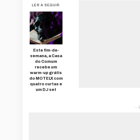
LER A SEGUIR
Este fim-de-
semana, a Casa
do Comum
recebe um
warm-up grátis
do MOTELX com
quatro curtas e
um DJ set
– 