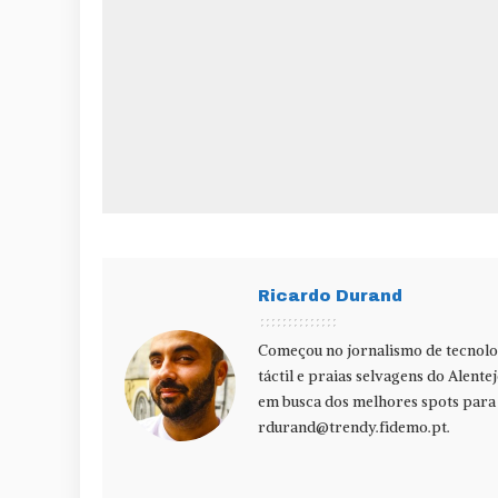
Ricardo Durand
Começou no jornalismo de tecnolog
táctil e praias selvagens do Alente
em busca dos melhores spots para f
rdurand@trendy.fidemo.pt
.