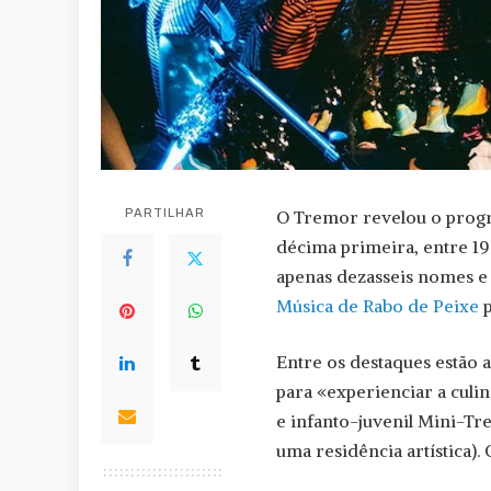
PARTILHAR
O Tremor revelou o progra
décima primeira, entre 19
apenas dezasseis nomes e 
Música de Rabo de Peixe
p
Entre os destaques estão a
para «experienciar a culin
e infanto-juvenil Mini-Tr
uma residência artística)