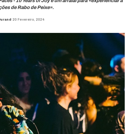
ces - 10 Years of Joy e um arraial para «experienciar a
dições de Rabo de Peixe».
Durand
20 Fevereiro, 2024