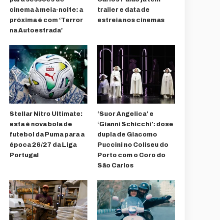
cinema à meia-noite: a
trailer e data de
próxima é com ‘Terror
estreia nos cinemas
na Autoestrada’
Stellar Nitro Ultimate:
‘Suor Angelica’ e
esta é nova bola de
‘Gianni Schicchi’: dose
futebol da Puma para a
dupla de Giacomo
época 26/27 da Liga
Puccini no Coliseu do
Portugal
Porto com o Coro do
São Carlos