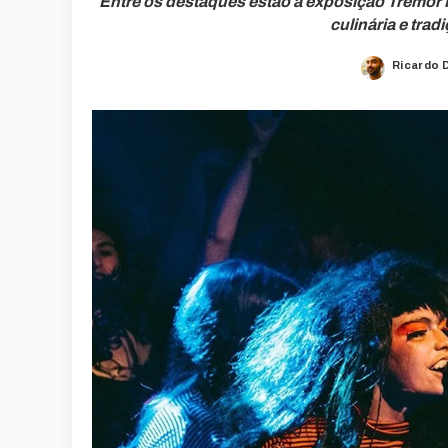
Entre os destaques estão a exposição Tremor Fa
culinária e tra
Ricardo 
Posted
by