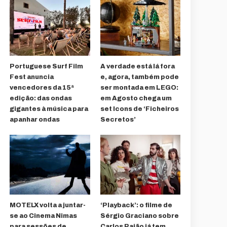
Portuguese Surf Film
A verdade está lá fora
Fest anuncia
e, agora, também pode
vencedores da 15ª
ser montada em LEGO:
edição: das ondas
em Agosto chega um
gigantes à música para
set Icons de ‘Ficheiros
apanhar ondas
Secretos’
MOTELX volta a juntar-
‘Playback’: o filme de
se ao Cinema Nimas
Sérgio Graciano sobre
para sessões de
Carlos Paião já tem