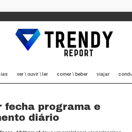
cias
ver \ ouvir \ ler
comer \ beber
viajar
condu
r fecha programa e
ento diário