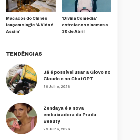
Macacos do Chinês
‘Divina Comédia’
lançam single ‘A Vida é
estreia nos cinemas a
Assim’
30 de Abril
TENDÊNCIAS
Já é possível usar a Glovo no
Claude e no ChatGPT
30 Julho, 2026
Zendaya é a nova
embaixadora da Prada
Beauty
29 Julho, 2026