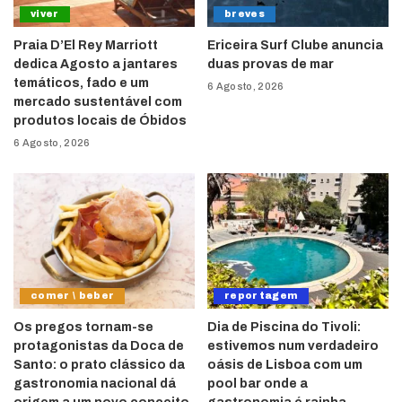
viver
breves
Praia D’El Rey Marriott
Ericeira Surf Clube anuncia
dedica Agosto a jantares
duas provas de mar
temáticos, fado e um
6 Agosto, 2026
mercado sustentável com
produtos locais de Óbidos
6 Agosto, 2026
comer \ beber
reportagem
Os pregos tornam-se
Dia de Piscina do Tivoli:
protagonistas da Doca de
estivemos num verdadeiro
Santo: o prato clássico da
oásis de Lisboa com um
gastronomia nacional dá
pool bar onde a