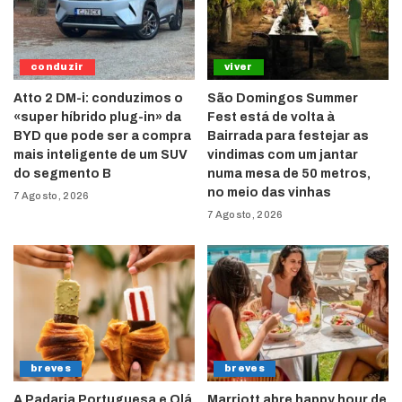
conduzir
viver
Atto 2 DM-i: conduzimos o
São Domingos Summer
«super híbrido plug-in» da
Fest está de volta à
BYD que pode ser a compra
Bairrada para festejar as
mais inteligente de um SUV
vindimas com um jantar
do segmento B
numa mesa de 50 metros,
no meio das vinhas
7 Agosto, 2026
7 Agosto, 2026
breves
breves
A Padaria Portuguesa e Olá
Marriott abre happy hour de