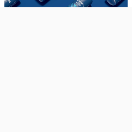
A água em embalagens de cartão tinham
sido novidade em 2019, por cá, e agora chega
um novo packaging: as latas de alumínio da
Ocean52 No Plastic Water.
Em Maio do ano passado, as embalagens de cartão
Earth Water chegaram a Portugal, e estiveram em
venda exclusiva no Aldi. A Kapten chegou também a
oferecer água em Tetra Pak nos seus
TVDE
. Agora a
novidade são as latas.