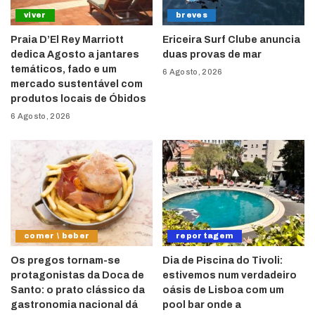
viver
breves
Praia D’El Rey Marriott
Ericeira Surf Clube anuncia
dedica Agosto a jantares
duas provas de mar
temáticos, fado e um
6 Agosto, 2026
mercado sustentável com
produtos locais de Óbidos
6 Agosto, 2026
comer \ beber
reportagem
Os pregos tornam-se
Dia de Piscina do Tivoli:
protagonistas da Doca de
estivemos num verdadeiro
Santo: o prato clássico da
oásis de Lisboa com um
gastronomia nacional dá
pool bar onde a