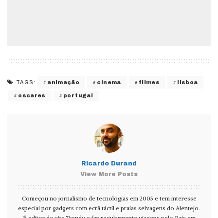
animação
cinema
filmes
lisboa
TAGS:
oscares
portugal
Ricardo Durand
View More Posts
Começou no jornalismo de tecnologias em 2005 e tem interesse
especial por gadgets com ecrã táctil e praias selvagens do Alentejo.
É editor do site Trendy e faz regularmente viagens pelo País em