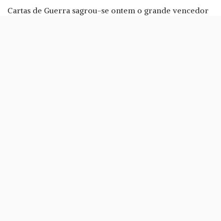
Cartas de Guerra sagrou-se ontem o grande vencedor
da noite dos Prémios Sophia 2017, os “Óscares” do
cinema português. O filme de Ivo M. Ferreira ganhou
nove prémios e igualou o recorde de
Os Gatos Não
Têm Vertigens
.
O filme de António-Pedro Vasconcelos também tinha
conquistado nove prémios Sophia em 2015. Nestes
incluíram-se os de Melhor Actor e Melhor Actriz, coisa
que não aconteceu com Cartas da Guerra.