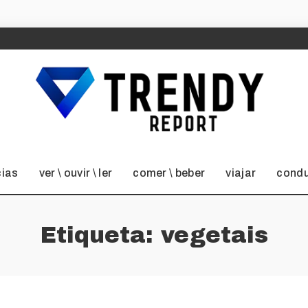
cias
ver \ ouvir \ ler
comer \ beber
viajar
condu
Etiqueta:
vegetais