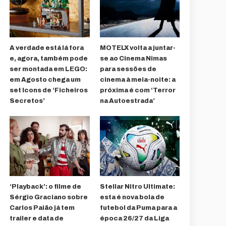
A verdade está lá fora
MOTELX volta a juntar-
e, agora, também pode
se ao Cinema Nimas
ser montada em LEGO:
para sessões de
em Agosto chega um
cinema à meia-noite: a
set Icons de ‘Ficheiros
próxima é com ‘Terror
Secretos’
na Autoestrada’
‘Playback’: o filme de
Stellar Nitro Ultimate:
Sérgio Graciano sobre
esta é nova bola de
Carlos Paião já tem
futebol da Puma para a
trailer e data de
época 26/27 da Liga