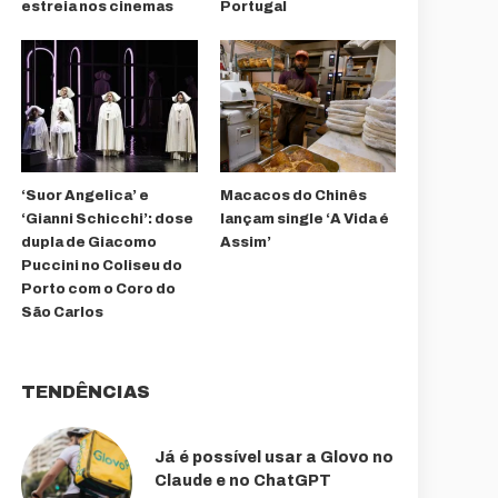
estreia nos cinemas
Portugal
‘Suor Angelica’ e
Macacos do Chinês
‘Gianni Schicchi’: dose
lançam single ‘A Vida é
dupla de Giacomo
Assim’
Puccini no Coliseu do
Porto com o Coro do
São Carlos
TENDÊNCIAS
Já é possível usar a Glovo no
Claude e no ChatGPT