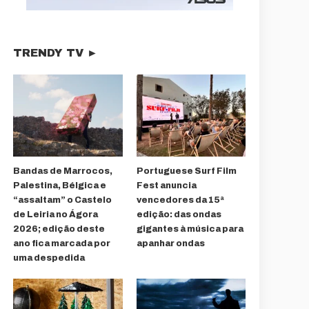
TRENDY TV ►
Bandas de Marrocos,
Portuguese Surf Film
Palestina, Bélgica e
Fest anuncia
“assaltam” o Castelo
vencedores da 15ª
de Leiria no Ágora
edição: das ondas
2026; edição deste
gigantes à música para
ano fica marcada por
apanhar ondas
uma despedida