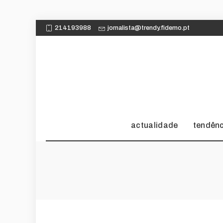
214193988
jornalista@trendy.fidemo.pt
actualidade
tendên