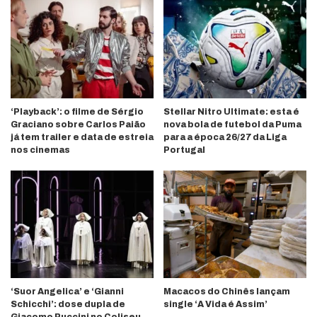
‘Playback’: o filme de Sérgio
Stellar Nitro Ultimate: esta é
Graciano sobre Carlos Paião
nova bola de futebol da Puma
já tem trailer e data de estreia
para a época 26/27 da Liga
nos cinemas
Portugal
‘Suor Angelica’ e ‘Gianni
Macacos do Chinês lançam
Schicchi’: dose dupla de
single ‘A Vida é Assim’
Giacomo Puccini no Coliseu