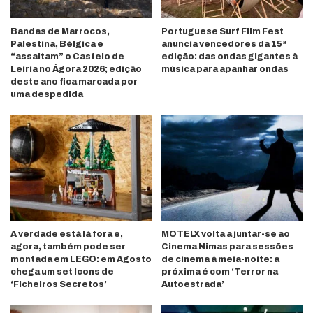
Bandas de Marrocos,
Portuguese Surf Film Fest
Palestina, Bélgica e
anuncia vencedores da 15ª
“assaltam” o Castelo de
edição: das ondas gigantes à
Leiria no Ágora 2026; edição
música para apanhar ondas
deste ano fica marcada por
uma despedida
A verdade está lá fora e,
MOTELX volta a juntar-se ao
agora, também pode ser
Cinema Nimas para sessões
montada em LEGO: em Agosto
de cinema à meia-noite: a
chega um set Icons de
próxima é com ‘Terror na
‘Ficheiros Secretos’
Autoestrada’