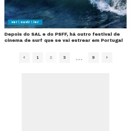
ver \ ouvir \ ler
Depois do SAL e do PSFF, há outro festival de
cinema de surf que se vai estrear em Portugal
…
1
2
3
9