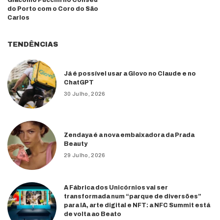
do Porto com o Coro do São
Carlos
TENDÊNCIAS
Já é possível usar a Glovo no Claude e no
ChatGPT
30 Julho, 2026
Zendaya é a nova embaixadora da Prada
Beauty
29 Julho, 2026
A Fábrica dos Unicórnios vai ser
transformada num “parque de diversões”
para IA, arte digital e NFT: a NFC Summit está
de volta ao Beato