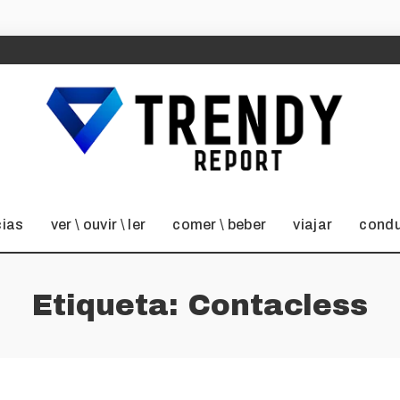
cias
ver \ ouvir \ ler
comer \ beber
viajar
condu
Etiqueta:
Contacless