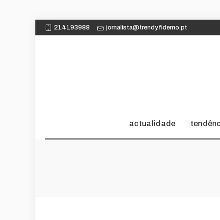
214193988
jornalista@trendy.fidemo.pt
actualidade
tendên