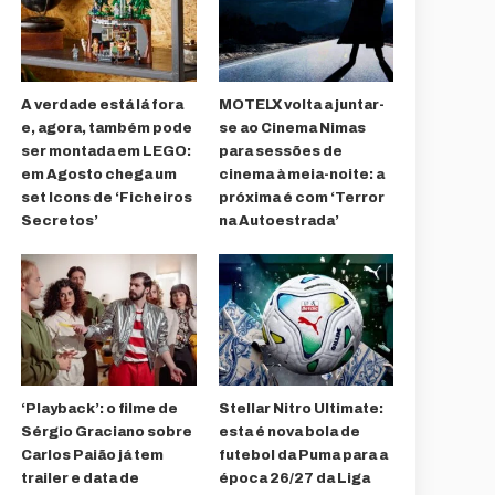
A verdade está lá fora
MOTELX volta a juntar-
e, agora, também pode
se ao Cinema Nimas
ser montada em LEGO:
para sessões de
em Agosto chega um
cinema à meia-noite: a
set Icons de ‘Ficheiros
próxima é com ‘Terror
Secretos’
na Autoestrada’
‘Playback’: o filme de
Stellar Nitro Ultimate:
Sérgio Graciano sobre
esta é nova bola de
Carlos Paião já tem
futebol da Puma para a
trailer e data de
época 26/27 da Liga