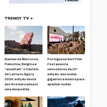
TRENDY TV ►
Bandas de Marrocos,
Portuguese Surf Film
Palestina, Bélgica e
Fest anuncia
“assaltam” o Castelo
vencedores da 15ª
de Leiria no Ágora
edição: das ondas
2026; edição deste
gigantes à música para
ano fica marcada por
apanhar ondas
uma despedida