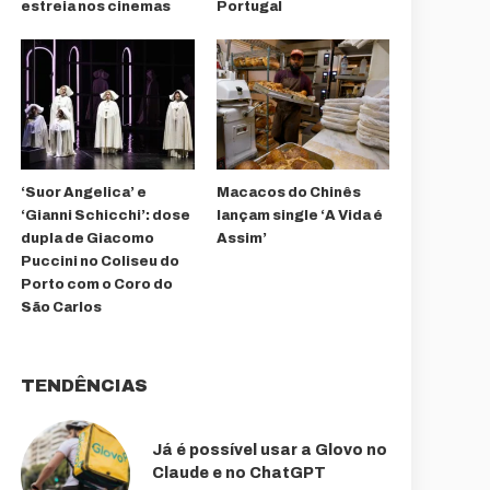
estreia nos cinemas
Portugal
‘Suor Angelica’ e
Macacos do Chinês
‘Gianni Schicchi’: dose
lançam single ‘A Vida é
dupla de Giacomo
Assim’
Puccini no Coliseu do
Porto com o Coro do
São Carlos
TENDÊNCIAS
Já é possível usar a Glovo no
Claude e no ChatGPT