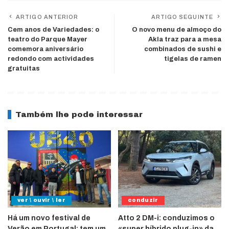
ARTIGO ANTERIOR
ARTIGO SEGUINTE
Cem anos de Variedades: o
O novo menu de almoço do
teatro do Parque Mayer
Akla traz para a mesa
comemora aniversário
combinados de sushi e
redondo com actividades
tigelas de ramen
gratuitas
Também lhe pode interessar
ver \ ouvir \ ler
conduzir
Há um novo festival de
Atto 2 DM-i: conduzimos o
Verão em Portugal: tem um
«super híbrido plug-in» da