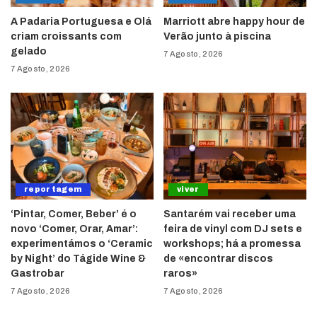
A Padaria Portuguesa e Olá
Marriott abre happy hour de
criam croissants com
Verão junto à piscina
gelado
7 Agosto, 2026
7 Agosto, 2026
reportagem
viver
‘Pintar, Comer, Beber’ é o
Santarém vai receber uma
novo ‘Comer, Orar, Amar’:
feira de vinyl com DJ sets e
experimentámos o ‘Ceramic
workshops; há a promessa
by Night’ do Tágide Wine &
de «encontrar discos
Gastrobar
raros»
7 Agosto, 2026
7 Agosto, 2026