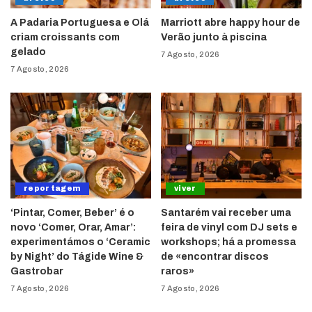
A Padaria Portuguesa e Olá
Marriott abre happy hour de
criam croissants com
Verão junto à piscina
gelado
7 Agosto, 2026
7 Agosto, 2026
reportagem
viver
‘Pintar, Comer, Beber’ é o
Santarém vai receber uma
novo ‘Comer, Orar, Amar’:
feira de vinyl com DJ sets e
experimentámos o ‘Ceramic
workshops; há a promessa
by Night’ do Tágide Wine &
de «encontrar discos
Gastrobar
raros»
7 Agosto, 2026
7 Agosto, 2026