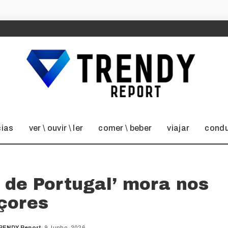
cias
ver \ ouvir \ ler
comer \ beber
viajar
condu
 de Portugal’ mora nos
çores
RENDY Report
9 Junho, 2026