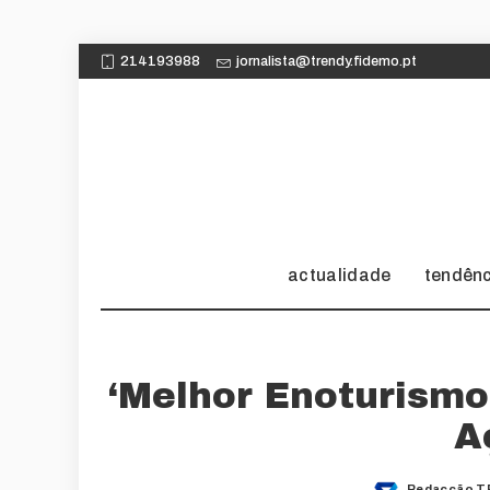
214193988
jornalista@trendy.fidemo.pt
actualidade
tendên
‘Melhor Enoturismo
A
Redacção T