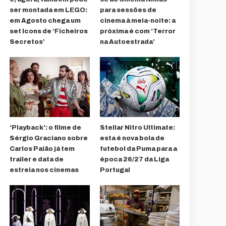
ser montada em LEGO:
para sessões de
em Agosto chega um
cinema à meia-noite: a
set Icons de ‘Ficheiros
próxima é com ‘Terror
Secretos’
na Autoestrada’
‘Playback’: o filme de
Stellar Nitro Ultimate:
Sérgio Graciano sobre
esta é nova bola de
Carlos Paião já tem
futebol da Puma para a
trailer e data de
época 26/27 da Liga
estreia nos cinemas
Portugal