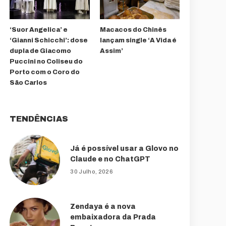
‘Suor Angelica’ e
Macacos do Chinês
‘Gianni Schicchi’: dose
lançam single ‘A Vida é
dupla de Giacomo
Assim’
Puccini no Coliseu do
Porto com o Coro do
São Carlos
TENDÊNCIAS
Já é possível usar a Glovo no
Claude e no ChatGPT
30 Julho, 2026
Zendaya é a nova
embaixadora da Prada