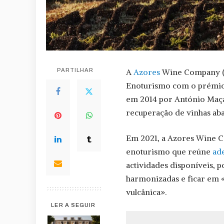
PARTILHAR
A
Azores
Wine Company (Pi
Enoturismo com o prémio 
em 2014 por António Maçan
recuperação de vinhas aba
Em 2021, a Azores Wine C
enoturismo que reúne
ade
actividades disponíveis, 
harmonizadas e ficar em 
vulcânica».
LER A SEGUIR