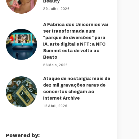
Beauty
29 Julho, 2026
A Fábrica dos Unicórnios vai
ser transformada num
“parque de diversões” para
IA, arte digital e NFT: a NFC
Summit está de volta ao
Beato
26 Maio, 2026
Ataque de nostalgia: mais de
dez mil gravações raras de
concertos chegam ao
Internet Archive
15 Abril, 2026
Powered by: