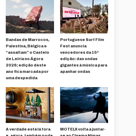
Bandas de Marrocos,
Portuguese Surf Film
Palestina, Bélgica e
Fest anuncia
“assaltam” o Castelo
vencedores da 15ª
de Leiria no Ágora
edição: das ondas
2026; edição deste
gigantes à música para
ano fica marcada por
apanhar ondas
uma despedida
A verdade está lá fora
MOTELX volta a juntar-
e, agora, também pode
se ao Cinema Nimas