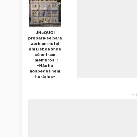
JNcQUOI
prepara-se para
abrir um hotel
em Lisboa onde
só entram
“membros”:
«Não há
hóspedes nem
horários»
– 