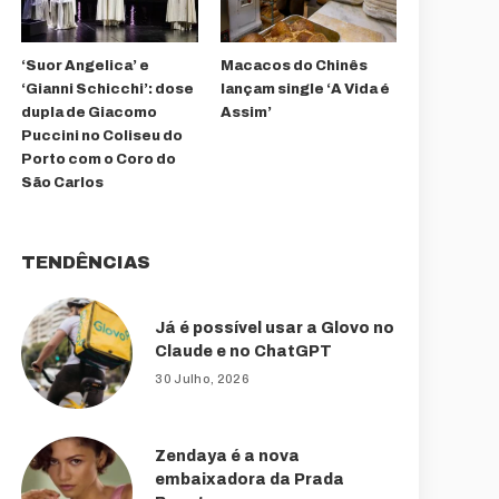
‘Suor Angelica’ e
Macacos do Chinês
‘Gianni Schicchi’: dose
lançam single ‘A Vida é
dupla de Giacomo
Assim’
Puccini no Coliseu do
Porto com o Coro do
São Carlos
TENDÊNCIAS
Já é possível usar a Glovo no
Claude e no ChatGPT
30 Julho, 2026
Zendaya é a nova
embaixadora da Prada