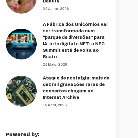
Beauty
29 Julho, 2026
A Fábrica dos Unicórnios vai
ser transformada num
“parque de diversões” para
IA, arte digital e NFT: a NFC
Summit está de volta ao
Beato
26 Maio, 2026
Ataque de nostalgia: mais de
dez mil gravações raras de
concertos chegam ao
Internet Archive
15 Abril, 2026
Powered by: