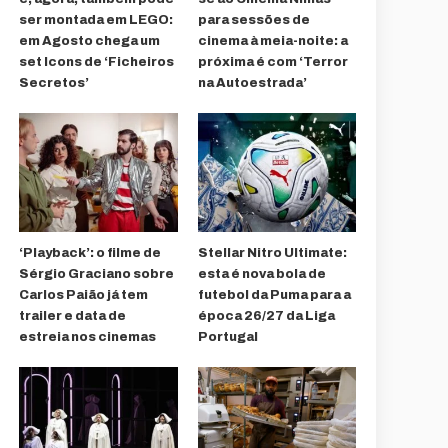
ser montada em LEGO:
para sessões de
em Agosto chega um
cinema à meia-noite: a
set Icons de ‘Ficheiros
próxima é com ‘Terror
Secretos’
na Autoestrada’
‘Playback’: o filme de
Stellar Nitro Ultimate:
Sérgio Graciano sobre
esta é nova bola de
Carlos Paião já tem
futebol da Puma para a
trailer e data de
época 26/27 da Liga
estreia nos cinemas
Portugal