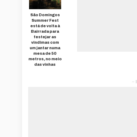
São Domingos
Summer Fest
está de volta à
Bairrada para
festejar as
vindimas com
um jantar numa
mesa de 50
metros, no meio
das vinhas
– 