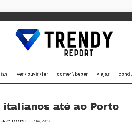
cias
ver \ ouvir \ ler
comer \ beber
viajar
condu
 italianos até ao Porto
ENDY Report
18 Junho, 2026