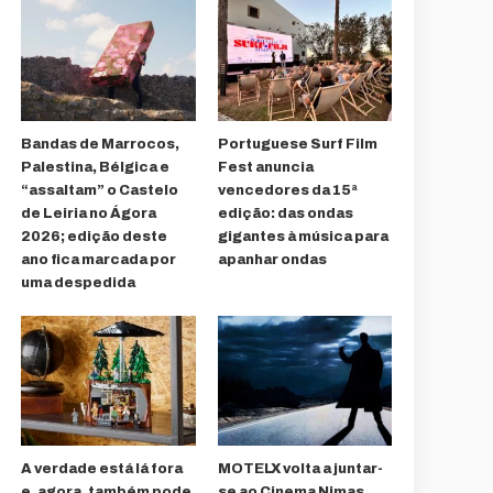
Bandas de Marrocos,
Portuguese Surf Film
Palestina, Bélgica e
Fest anuncia
“assaltam” o Castelo
vencedores da 15ª
de Leiria no Ágora
edição: das ondas
2026; edição deste
gigantes à música para
ano fica marcada por
apanhar ondas
uma despedida
A verdade está lá fora
MOTELX volta a juntar-
e, agora, também pode
se ao Cinema Nimas