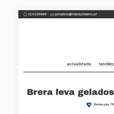
214193988
jornalista@trendy.fidemo.pt
actualidade
tendên
Brera leva gelados
Redacção TR
Posted
by