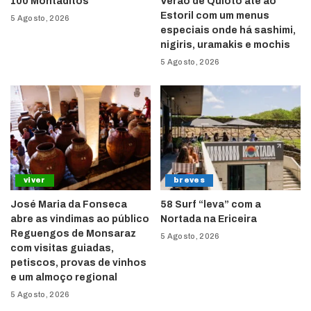
100 Montaditos
Verão de Quioto até ao
Estoril com um menus
5 Agosto, 2026
especiais onde há sashimi,
nigiris, uramakis e mochis
5 Agosto, 2026
viver
breves
José Maria da Fonseca
58 Surf “leva” com a
abre as vindimas ao público
Nortada na Ericeira
Reguengos de Monsaraz
5 Agosto, 2026
com visitas guiadas,
petiscos, provas de vinhos
e um almoço regional
5 Agosto, 2026