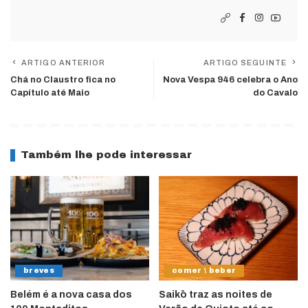
ARTIGO ANTERIOR
ARTIGO SEGUINTE
Chá no Claustro fica no
Nova Vespa 946 celebra o Ano
Capítulo até Maio
do Cavalo
Também lhe pode interessar
breves
comer \ beber
Belém é a nova casa dos
Saikō traz as noites de