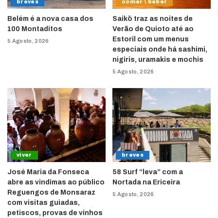
breves
comer \ beber
Belém é a nova casa dos
Saikō traz as noites de
100 Montaditos
Verão de Quioto até ao
Estoril com um menus
5 Agosto, 2026
especiais onde há sashimi,
nigiris, uramakis e mochis
5 Agosto, 2026
viver
breves
José Maria da Fonseca
58 Surf “leva” com a
abre as vindimas ao público
Nortada na Ericeira
Reguengos de Monsaraz
5 Agosto, 2026
com visitas guiadas,
petiscos, provas de vinhos