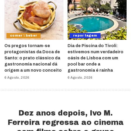
comer \ beber
reportagem
Os pregos tornam-se
Dia de Piscina do Tivoli:
protagonistas da Doca de
estivemos num verdadeiro
Santo: o prato clássico da
oásis de Lisboa com um
gastronomia nacional dá
pool bar onde a
origem a um novo conceito
gastronomia é rainha
6 Agosto, 2026
6 Agosto, 2026
Dez anos depois, Ivo M.
Ferreira regressa ao cinema