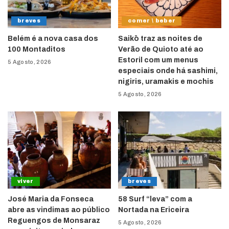
breves
comer \ beber
Belém é a nova casa dos
Saikō traz as noites de
100 Montaditos
Verão de Quioto até ao
Estoril com um menus
5 Agosto, 2026
especiais onde há sashimi,
nigiris, uramakis e mochis
5 Agosto, 2026
viver
breves
José Maria da Fonseca
58 Surf “leva” com a
abre as vindimas ao público
Nortada na Ericeira
Reguengos de Monsaraz
5 Agosto, 2026