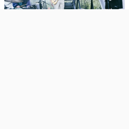
A organização deste festival açoriano avançou com
mais cinco nomes para a
edição de 2026
(de 24 a 28 de
Março, em São Miguel, Ponta Delgada). além disso, foi
ainda anunciada a disponibilidade de um novo tipo de
bilhetes, os semanais, com um preço de sessenta euros.
Para o alinhamento da 13.ª edição do Tremor entram,
agora, Aya, DJ Travella, Coletivo Plugg, Matías Aguayo,
MonchMonch e Use Knife. Estes nomes juntam-se aos
que já tinham sido confirmados nos últimos meses,