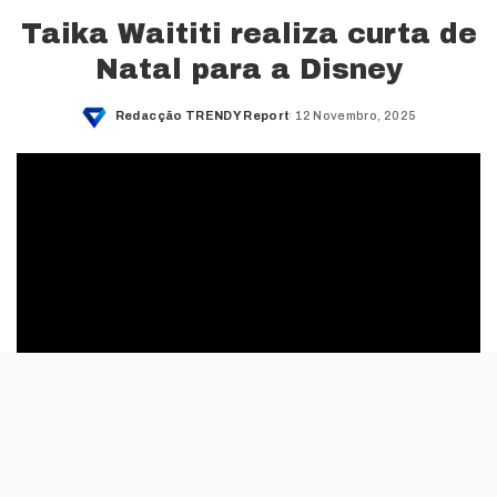
Taika Waititi realiza curta de
Natal para a Disney
Redacção TRENDY Report
12 Novembro, 2025
Posted
by
O Disney+ anunciou a estreia da curta-metragem
‘Disney Uma Curta de Natal: Melhor Natal de Sempre’,