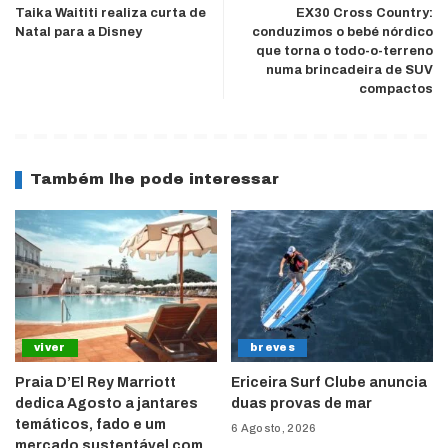
Taika Waititi realiza curta de
EX30 Cross Country:
Natal para a Disney
conduzimos o bebé nórdico
que torna o todo-o-terreno
numa brincadeira de SUV
compactos
Também lhe pode interessar
viver
breves
Praia D’El Rey Marriott
Ericeira Surf Clube anuncia
dedica Agosto a jantares
duas provas de mar
temáticos, fado e um
6 Agosto, 2026
mercado sustentável com