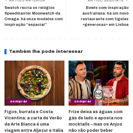
ARTIGO ANTERIOR
ARTIGO SEGUINTE
Swatch recria os relógios
Bowls com inspiração
Speedmaster Moonwatch da
australiana: há um novo
Omega: há onze modelos com
restaurante com tigelas
inspiração “espacial”
«generosas» em Lisboa
Também lhe pode interessar
comprar
comprar
Figos, burrata e Costa
Frize deixa as águas com
Vicentina: a carta de Verão
gás de lado e aposta nos
da Arte Bianca é uma
mocktails – mas os Anjos
viagem entre Aljezur e Itália
não vão poder beber