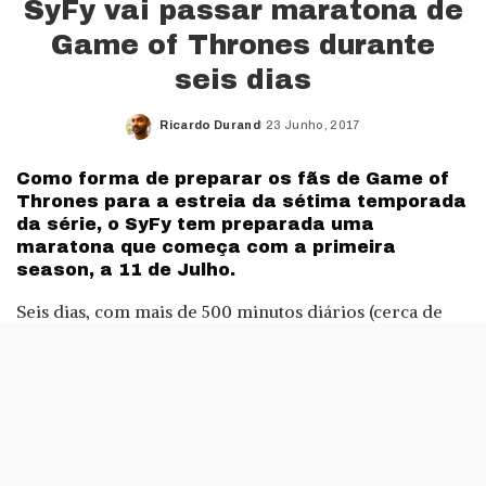
SyFy vai passar maratona de
Game of Thrones durante
seis dias
Ricardo Durand
23 Junho, 2017
Posted
by
Como forma de preparar os fãs de Game of
Thrones para a estreia da sétima temporada
da série, o SyFy tem preparada uma
maratona que começa com a primeira
season, a 11 de Julho.
Seis dias, com mais de 500 minutos diários (cerca de
oito horas) de episódios de GoT. Vai ser assim enre 11 e
16 de Julho, precisamente até à véspera da estreia da
temporada 7 deste série da
HBO
.
Todas as maratonas começam por volta das 17 horas e
as temporadas serão passadas na íntegra, ou seja, todos