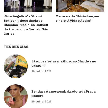
‘Suor Angelica’ e ‘Gianni
Macacos do Chinês lançam
Schicchi’: dose dupla de
single ‘A Vida é Assim’
Giacomo Puccini no Coliseu
do Porto com o Coro do São
Carlos
TENDÊNCIAS
Já é possível usar a Glovo no Claude e no
ChatGPT
30 Julho, 2026
Zendaya é a nova embaixadora da Prada
Beauty
29 Julho, 2026