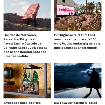
Bandas de Marrocos,
Portuguese Surf Film Fest
Palestina, Bélgica e
anuncia vencedores da 15ª
“assaltam” o Castelo de
edição: das ondas gigantes à
Leiria no Ágora 2026; edição
música para apanhar ondas
deste ano fica marcada por
uma despedida
A verdade está lá fora e,
MOTELX volta a juntar-se ao