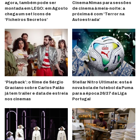
agora, também pode ser
Cinema Nimas para sessões
montada em LEGO: em Agosto
de cinema à meia-noite: a
chega um set Icons de
próxima é com ‘Terror na
‘Ficheiros Secretos’
Autoestrada’
‘Playback’: o filme de Sérgio
Stellar Nitro Ultimate: esta é
Graciano sobre Carlos Paião
nova bola de futebol da Puma
já tem trailer e data de estreia
para a época 26/27 da Liga
nos cinemas
Portugal