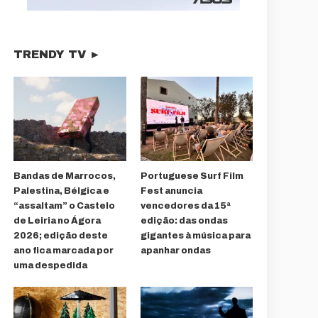
TRENDY TV ►
Bandas de Marrocos,
Portuguese Surf Film
Palestina, Bélgica e
Fest anuncia
“assaltam” o Castelo
vencedores da 15ª
de Leiria no Ágora
edição: das ondas
2026; edição deste
gigantes à música para
ano fica marcada por
apanhar ondas
uma despedida