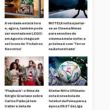
A verdade está lá fora
MOTELX volta a juntar-
e, agora, também pode
se ao Cinema Nimas
ser montada em LEGO:
para sessões de
em Agosto chega um
cinema à meia-noite: a
set Icons de ‘Ficheiros
próxima é com ‘Terror
Secretos’
na Autoestrada’
‘Playback’: o filme de
Stellar Nitro Ultimate:
Sérgio Graciano sobre
esta é nova bola de
Carlos Paião já tem
futebol da Puma para a
trailer e data de
época 26/27 da Liga