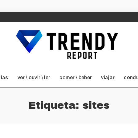
cias
ver \ ouvir \ ler
comer \ beber
viajar
condu
Etiqueta:
sites