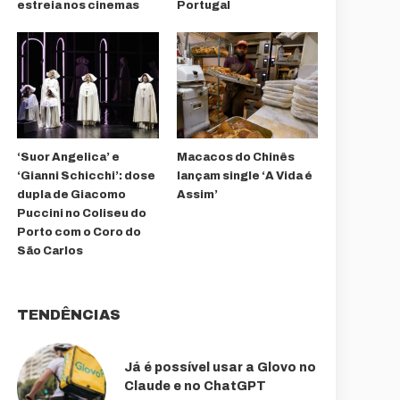
estreia nos cinemas
Portugal
‘Suor Angelica’ e
Macacos do Chinês
‘Gianni Schicchi’: dose
lançam single ‘A Vida é
dupla de Giacomo
Assim’
Puccini no Coliseu do
Porto com o Coro do
São Carlos
TENDÊNCIAS
Já é possível usar a Glovo no
Claude e no ChatGPT