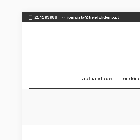
214193988
jornalista@trendy.fidemo.pt
actualidade
tendên