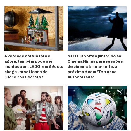
A verdade está lá fora e,
MOTELX volta a juntar-se ao
agora, também pode ser
Cinema Nimas para sessões
montada em LEGO: em Agosto
de cinema à meia-noite: a
chega um set Icons de
próxima é com ‘Terror na
‘Ficheiros Secretos’
Autoestrada’