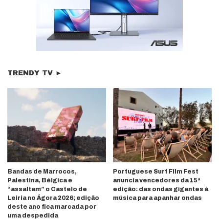
TRENDY TV ►
Bandas de Marrocos,
Portuguese Surf Film Fest
Palestina, Bélgica e
anuncia vencedores da 15ª
“assaltam” o Castelo de
edição: das ondas gigantes à
Leiria no Ágora 2026; edição
música para apanhar ondas
deste ano fica marcada por
uma despedida