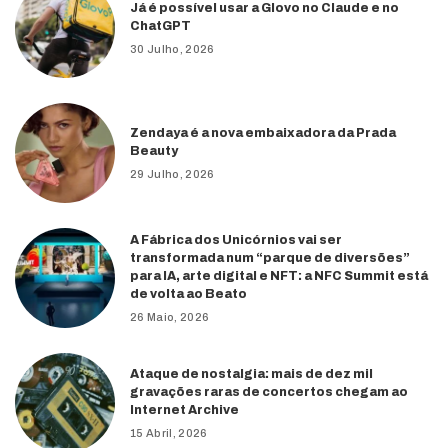
Já é possível usar a Glovo no Claude e no
ChatGPT
30 Julho, 2026
Zendaya é a nova embaixadora da Prada
Beauty
29 Julho, 2026
A Fábrica dos Unicórnios vai ser
transformada num “parque de diversões”
para IA, arte digital e NFT: a NFC Summit está
de volta ao Beato
26 Maio, 2026
Ataque de nostalgia: mais de dez mil
gravações raras de concertos chegam ao
Internet Archive
15 Abril, 2026