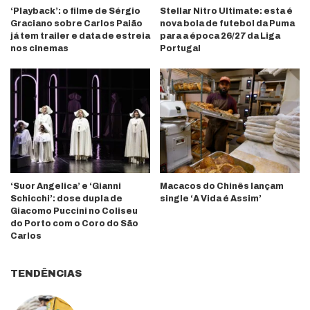
‘Playback’: o filme de Sérgio
Stellar Nitro Ultimate: esta é
Graciano sobre Carlos Paião
nova bola de futebol da Puma
já tem trailer e data de estreia
para a época 26/27 da Liga
nos cinemas
Portugal
‘Suor Angelica’ e ‘Gianni
Macacos do Chinês lançam
Schicchi’: dose dupla de
single ‘A Vida é Assim’
Giacomo Puccini no Coliseu
do Porto com o Coro do São
Carlos
TENDÊNCIAS